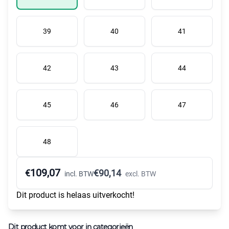
39
40
41
42
43
44
45
46
47
48
109,07
€
€
90,14
incl. BTW
excl. BTW
Dit product is helaas uitverkocht!
Dit product komt voor in categorieën