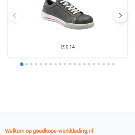
47
48
×
×
Uitverkocht
Uitverkocht
In winkelmandje
€90,14
Welkom op goedkope-werkkleding.nl