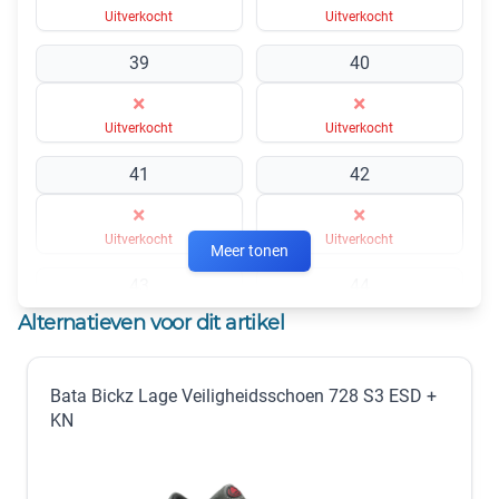
Uitverkocht
Uitverkocht
39
40
×
×
Uitverkocht
Uitverkocht
41
42
×
×
Uitverkocht
Uitverkocht
Meer tonen
43
44
Alternatieven voor dit artikel
×
×
Uitverkocht
Uitverkocht
Bata Bickz Lage Veiligheidsschoen 728 S3 ESD +
45
46
KN
×
×
Uitverkocht
Uitverkocht