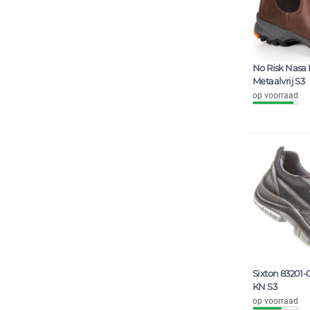
No Risk Nasa 
Metaalvrij S3
op voorraad
Sixton 83201-
KN S3
op voorraad