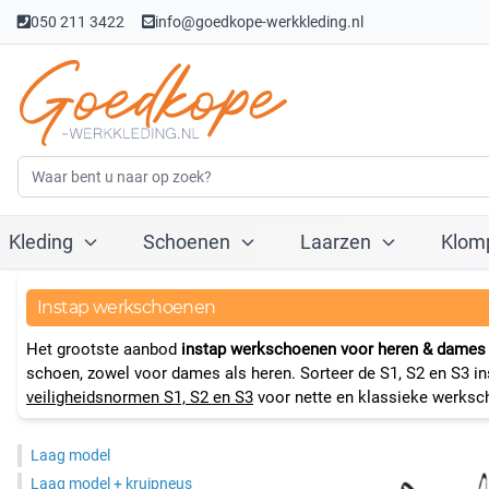
050 211 3422
info@goedkope-werkkleding.nl
Kleding
Schoenen
Laarzen
Klom
Instap werkschoenen
Het grootste aanbod
instap werkschoenen voor heren & dames
schoen, zowel voor dames als heren. Sorteer de S1, S2 en S3 in
veiligheidsnormen S1, S2 en S3
voor nette en klassieke werksc
Laag model
Laag model + kruipneus