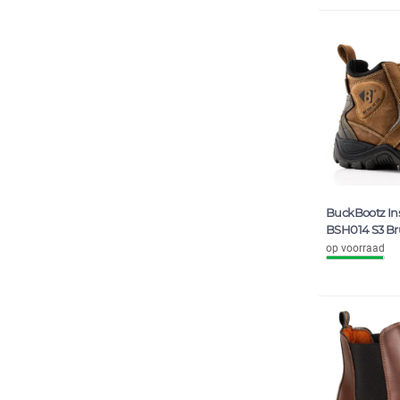
BuckBootz In
BSH014 S3 Br
op voorraad