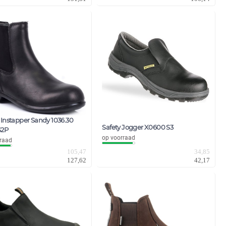
 Instapper Sandy 1036.30
Safety Jogger X0600 S3
S2P
op voorraad
raad
105,47
34,85
127,62
42,17