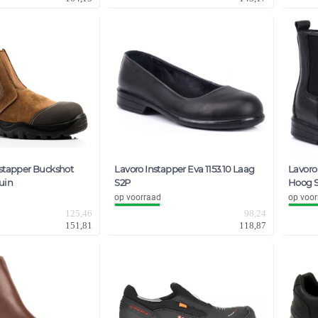
stapper Buckshot
Lavoro Instapper Eva 1153.10 Laag
Lavoro
uin
S2P
Hoog 
op voorraad
op voor
125,46
98,24
151,81
118,87