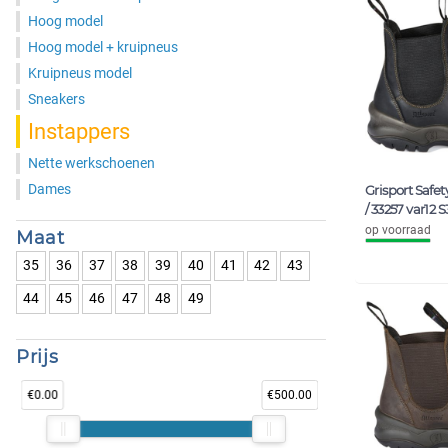
Hoog model
Hoog model + kruipneus
Kruipneus model
Sneakers
Instappers
Nette werkschoenen
Dames
Grisport Safe
/ 33257 var12 S
op voorraad
Maat
35
36
37
38
39
40
41
42
43
44
45
46
47
48
49
Prijs
Meer
€0.00
€500.00