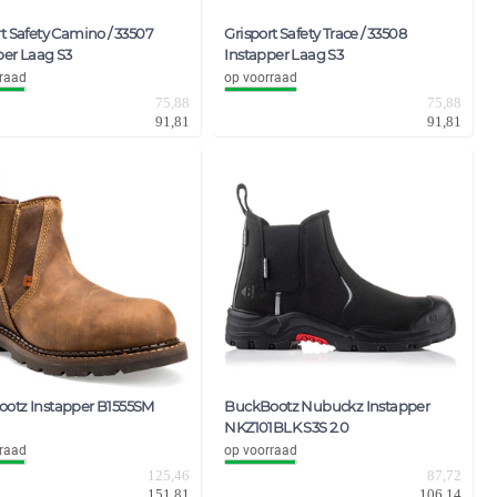
t Safety Camino / 33507
Grisport Safety Trace / 33508
per Laag S3
Instapper Laag S3
raad
op voorraad
75,88
75,88
91,81
91,81
otz Instapper B1555SM
BuckBootz Nubuckz Instapper
NKZ101BLK S3S 2.0
raad
op voorraad
125,46
87,72
151,81
106,14