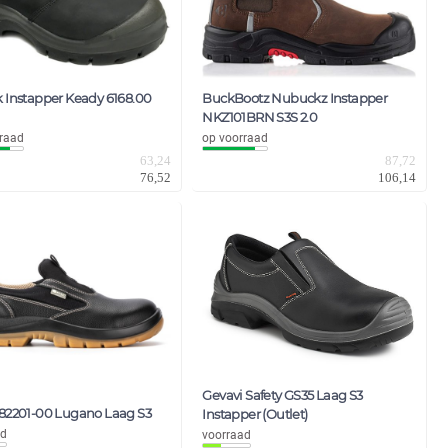
k Instapper Keady 6168.00
BuckBootz Nubuckz Instapper
NKZ101BRN S3S 2.0
raad
op voorraad
63,24
87,72
76,52
106,14
Gevavi Safety GS35 Laag S3
 82201-00 Lugano Laag S3
Instapper (Outlet)
ad
voorraad