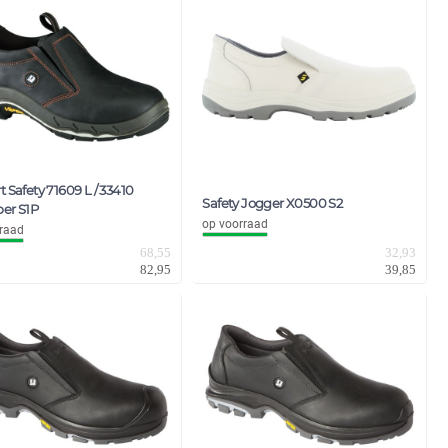
t Safety 71609 L / 33410
Safety Jogger X0500 S2
per S1P
op voorraad
raad
32,93
68,55
39,85
82,95