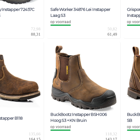
ty Instapper 72457C
Safe Worker 34876 Lei Instapper
Grispor
Laag S3
Instap
op voorraad
op voor
72,98
50,82
88,31
61,49
BuckBootz Instapper BSH006
BuckBo
stapper B118
Hoog S3 + KN Bruin
SB
op voorraad
op voor
135,66
118,32
164,15
143,17