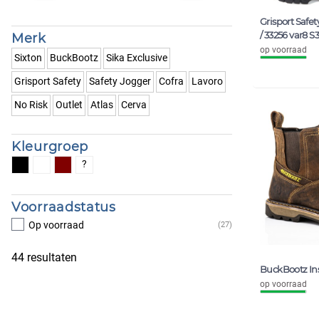
Grisport Safe
/ 33256 var8 S3
Merk
op voorraad
Sixton
BuckBootz
Sika Exclusive
Grisport Safety
Safety Jogger
Cofra
Lavoro
No Risk
Outlet
Atlas
Cerva
Meer
Kleurgroep
?
Voorraadstatus
Op voorraad
(27)
Meer
44
resultaten
BuckBootz In
op voorraad
Meer