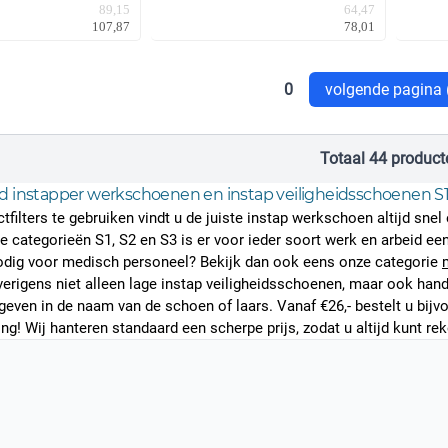
64,47
89,15
78,01
107,87
0
volgende pagina 
Totaal 44 product
 instapper werkschoenen en instap veiligheidsschoenen S1
tfilters te gebruiken vindt u de juiste instap werkschoen altijd sn
de categorieën S1, S2 en S3 is er voor ieder soort werk en arbeid 
dig voor medisch personeel? Bekijk dan ook eens onze categorie
overigens niet alleen lage instap veiligheidsschoenen, maar ook hand
egeven in de naam van de schoen of laars. Vanaf €26,- bestelt u bij
ing
! Wij hanteren standaard een scherpe prijs, zodat u altijd kunt 