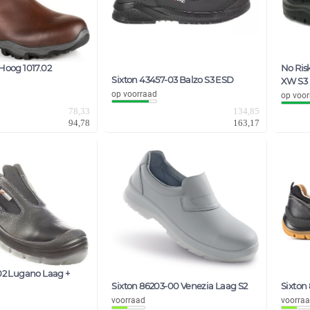
Hoog 1017.02
No Ris
Sixton 43457-03 Balzo S3 ESD
XW S3
op voorraad
op voor
78,33
134,85
94,78
163,17
02 Lugano Laag +
Sixton 86203-00 Venezia Laag S2
Sixton
voorraad
voorra