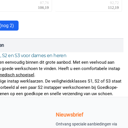
87,76
92,72
106,19
112,19
(nog 2)
en
, S2 en S3 voor dames en heren
el en eenvoudig binnen dit grote aanbod. Met een veelvoud aan
een goede werkschoen te vinden. Heeft u een comfortabele instap
medisch schoeisel
.
ige instap werklaarzen. De veiligheidsklasses S1, S2 of S3 staat
voorbeeld al een paar S2 instapper werkschoenen bij
Goedkope-
rekenen op een goedkope en snelle verzending van uw schoen.
Nieuwsbrief
Ontvang speciale aanbiedingen via