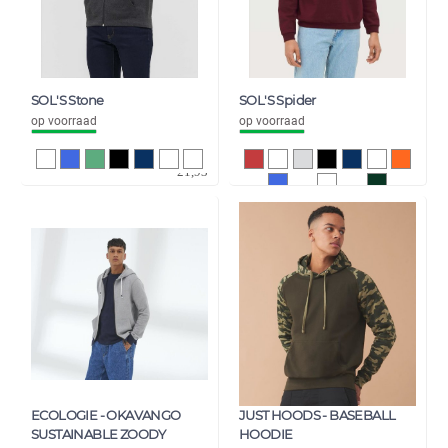
SOL'S Stone
SOL'S Spider
op voorraad
op voorraad
18,12
7,50
21,93
9,08
ECOLOGIE - OKAVANGO
JUST HOODS - BASEBALL
SUSTAINABLE ZOODY
HOODIE