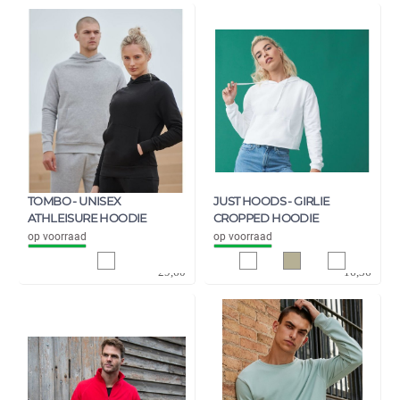
TOMBO - UNISEX
JUST HOODS - GIRLIE
ATHLEISURE HOODIE
CROPPED HOODIE
op voorraad
op voorraad
24,46
13,52
29,60
16,36