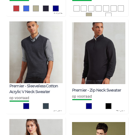
16,46
23,17
19,92
28,04
Premier - Sleeveless Cotton
Premier - Zip Neck Sweater
Acrylic V Neck Sweater
op voorraad
op voorraad
30,64
38,98
37,07
47,17