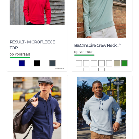
RESULT - MICROFLEECE
B&C Inspire Crew Neck_°
TOP
op voorraad
op voorraad
15,36
15,53
18,59
18,79