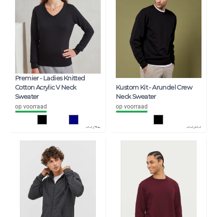
Premier - Ladies Knitted
Cotton Acrylic V Neck
Kustom Kit - Arundel Crew
Sweater
Neck Sweater
op voorraad
op voorraad
32,58
29,66
39,42
35,89