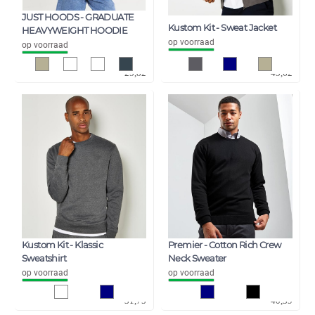
JUST HOODS - GRADUATE
Kustom Kit - Sweat Jacket
HEAVYWEIGHT HOODIE
op voorraad
op voorraad
21,34
37,70
25,82
45,62
Kustom Kit - Klassic
Premier - Cotton Rich Crew
Sweatshirt
Neck Sweater
op voorraad
op voorraad
26,24
33,38
31,75
40,39