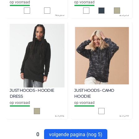
op voorraad
op voorraad
33,76
19,78
40,85
23,93
JUST HOODS - HOODIE
JUST HOODS - CAMO
DRESS
HOODIE
op voorraad
op voorraad
21,34
24,43
25,82
29,56
0
volgende pagina (nog 5)