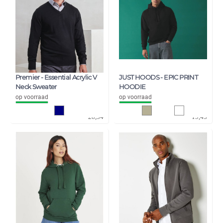
Premier - Essential Acrylic V
JUST HOODS - EPIC PRINT
Neck Sweater
HOODIE
op voorraad
op voorraad
23,42
16,06
28,34
19,43