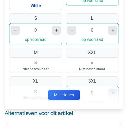
op voorraad
White
S
L
−
+
−
+
op voorraad
op voorraad
M
XXL
×
×
Niet beschikbaar
Niet beschikbaar
XL
3XL
×
−
+
Meer tonen
Niet beschikbaar
op voorraad
Alternatieven voor dit artikel
4XL
5XL
×
−
+