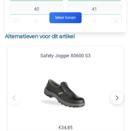
40
41
Meer tonen
−
+
−
+
op voorraad
op voorraad
Alternatieven voor dit artikel
42
43
Safety Jogger X0600 S3
−
+
−
+
nabestellen
op voorraad
44
45
−
+
−
+
op voorraad
op voorraad
46
47
−
+
−
+
€34,85