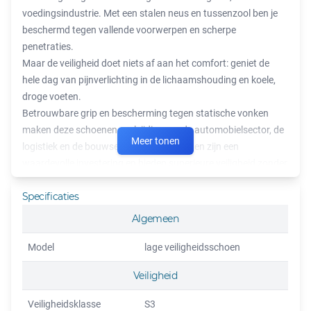
voedingsindustrie. Met een stalen neus en tussenzool ben je
beschermd tegen vallende voorwerpen en scherpe
penetraties.
Maar de veiligheid doet niets af aan het comfort: geniet de
hele dag van pijnverlichting in de lichaamshouding en koele,
droge voeten.
Betrouwbare grip en bescherming tegen statische vonken
maken deze schoenen veelzijdig voor de automobielsector, de
Meer tonen
logistiek en de bouwsector. Deze schoenen zijn een
waardevolle investering en bieden superieure veiligheid zonder
veel geld uit te geven.
Specificaties
Goed alternatief voor de GS35
Algemeen
Veel verkocht voor Scholen / Stage / Seizoenwerk
Model
lage veiligheidsschoen
Veiligheid
Veiligheidsklasse
S3