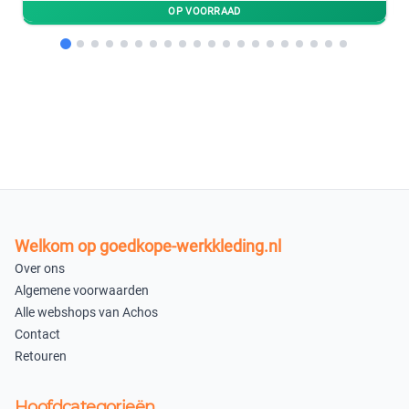
op voorraad
op voorraad
48
−
+
op voorraad
In winkelmandje
Welkom op goedkope-werkkleding.nl
Over ons
Algemene voorwaarden
Alle webshops van Achos
Contact
Retouren
Hoofdcategorieën