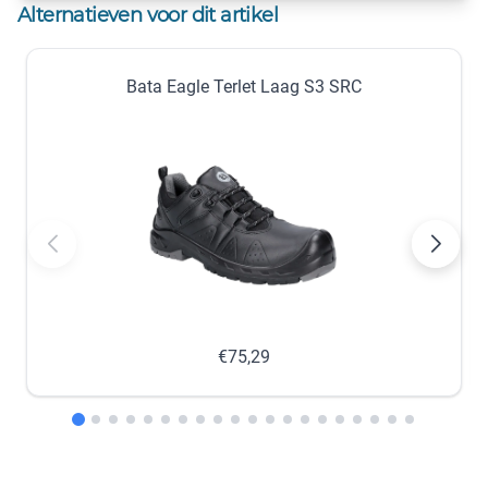
Alternatieven voor dit artikel
×
×
Uitverkocht
Uitverkocht
Bata Eagle Terlet Laag S3 SRC
44
45
×
×
Uitverkocht
Uitverkocht
46
47
×
×
Uitverkocht
Uitverkocht
48
×
€75,29
Uitverkocht
In winkelmandje