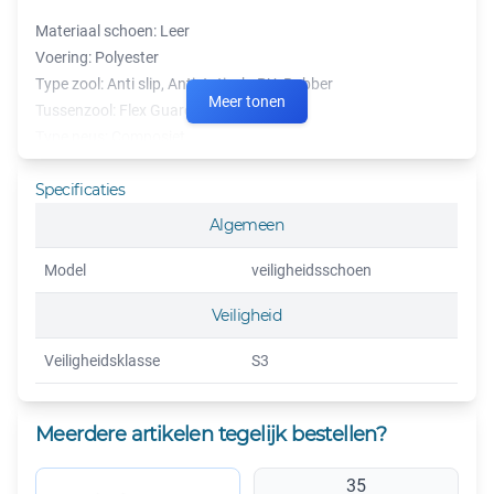
Materiaal schoen: Leer
Voering: Polyester
Type zool: Anti slip, Antistatisch, PU, Rubber
Meer tonen
Tussenzool: Flex Guard
Type neus: Composiet
Sluiting: Veter
Specificaties
alternatief voor Eagle Sion
Algemeen
Dit is een model uit de Eagle collectie
Model
veiligheidsschoen
Veiligheid
Veiligheidsklasse
S3
Meerdere artikelen tegelijk bestellen?
35