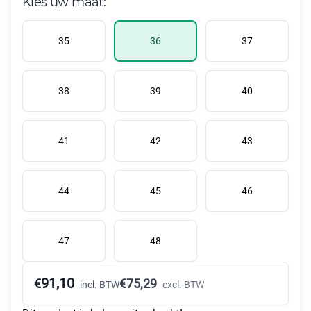
Kies uw maat:
35
36
37
38
39
40
41
42
43
44
45
46
47
48
91,10
€
€
75,29
incl. BTW
excl. BTW