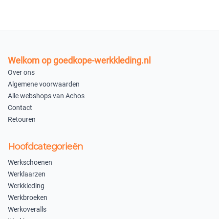
XL
XS
−
+
−
+
op voorraad
op voorraad
Welkom op goedkope-werkkleding.nl
Over ons
XXL
3XL
Algemene voorwaarden
Alle webshops van Achos
−
+
−
+
Contact
op voorraad
op voorraad
Retouren
4XL
5XL
Hoofdcategorieën
−
+
−
+
Werkschoenen
Werklaarzen
op voorraad
op voorraad
Werkkleding
6XL
7XL
Werkbroeken
Werkoveralls
−
+
−
+