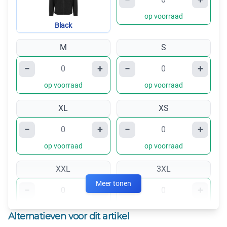
op voorraad
Black
M
S
−
+
−
+
op voorraad
op voorraad
XL
XS
−
+
−
+
op voorraad
op voorraad
XXL
3XL
Meer tonen
−
+
−
+
op voorraad
op voorraad
Alternatieven voor dit artikel