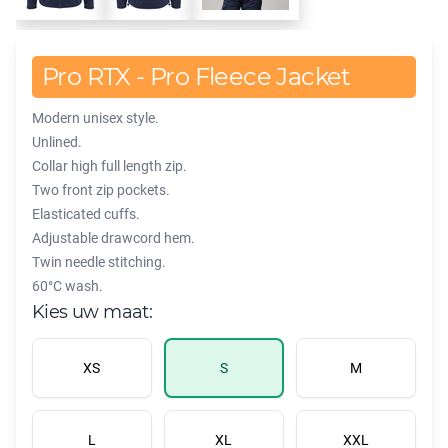
Pro RTX - Pro Fleece Jacket
Modern unisex style.
Unlined.
Collar high full length zip.
Two front zip pockets.
Elasticated cuffs.
Adjustable drawcord hem.
Twin needle stitching.
60°C wash.
Kies uw maat:
XS
S
M
L
XL
XXL