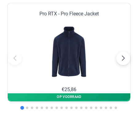
4XL
5XL
Pro RTX - Pro Fleece Jacket
−
+
−
+
op voorraad
op voorraad
6XL
7XL
−
+
−
+
op voorraad
op voorraad
L
−
+
€25,86
op voorraad
Charcoal
M
S
−
+
−
+
op voorraad
op voorraad