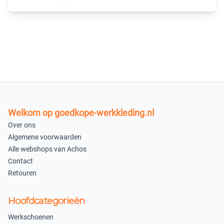
4XL
×
Uitverkocht
XS
×
Uitverkocht
Fluo Oranje 04025980FY
Welkom op goedkope-werkkleding.nl
S
M
Over ons
×
×
Algemene voorwaarden
Uitverkocht
Uitverkocht
Alle webshops van Achos
Contact
L
XL
Retouren
×
×
Uitverkocht
Uitverkocht
Hoofdcategorieën
XXL
3XL
Werkschoenen