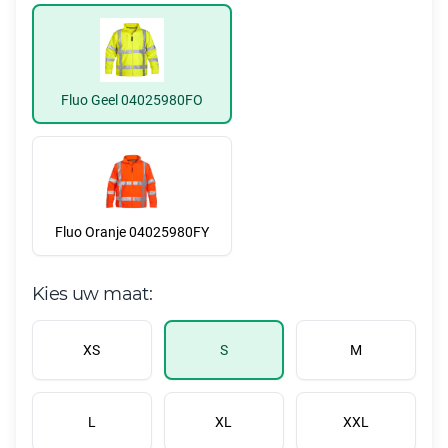
Fluo Geel 04025980FO
Fluo Oranje 04025980FY
Kies uw maat:
XS
S
M
L
XL
XXL