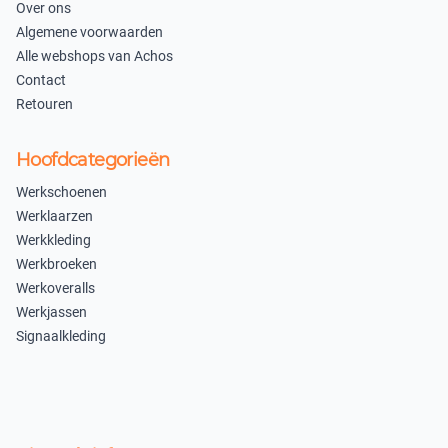
Over ons
Uitverkocht
Algemene voorwaarden
Oranje/Groen 101
Alle webshops van Achos
Contact
M
L
Retouren
×
×
Uitverkocht
Uitverkocht
Hoofdcategorieën
XL
XXL
Werkschoenen
Werklaarzen
×
×
Werkkleding
Uitverkocht
Uitverkocht
Werkbroeken
3XL
4XL
Werkoveralls
Werkjassen
×
×
Signaalkleding
Uitverkocht
Uitverkocht
5XL
6XL
×
×
Uitverkocht
Uitverkocht