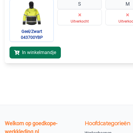
S
M
×
×
Uitverkocht
Uitverko
Geel/Zwart
043700YBP
In winkelmandje
Welkom op goedkope-
Hoofdcategorieën
werkkleding.nl
Werkschoenen