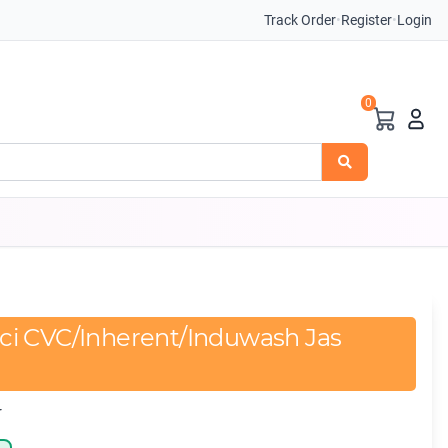
Track Order
•
Register
•
Login
0
i CVC/Inherent/Induwash Jas
r