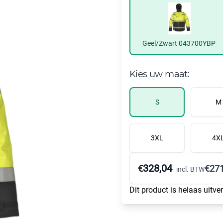
Geel/Zwart 043700YBP
Kies uw maat:
S
M
3XL
4X
328,04
€
€
271
incl. BTW
Dit product is helaas uitve