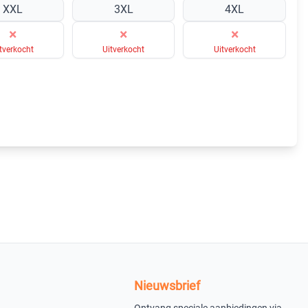
XXL
3XL
4XL
×
×
×
tverkocht
Uitverkocht
Uitverkocht
Nieuwsbrief
Ontvang speciale aanbiedingen via