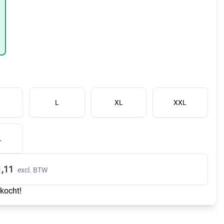
L
XL
XXL
L
,11
excl. BTW
rkocht!