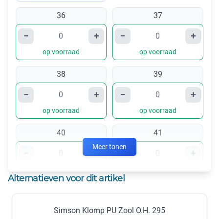
36
37
−
+
−
+
op voorraad
op voorraad
38
39
−
+
−
+
op voorraad
op voorraad
40
41
Meer tonen
−
+
−
+
op voorraad
op voorraad
Alternatieven voor dit artikel
42
43
Simson Klomp PU Zool O.H. 295
−
+
−
+