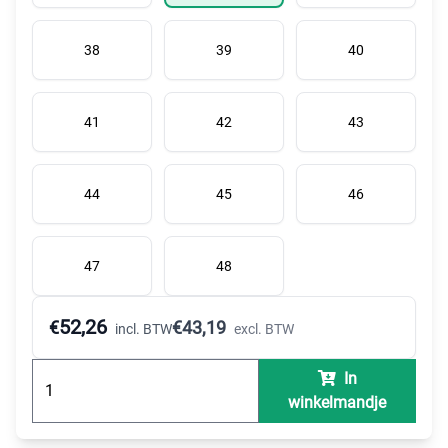
38
39
40
41
42
43
44
45
46
47
48
52,26
€
€
43,19
incl. BTW
excl. BTW
In
winkelmandje