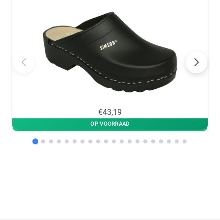
op voorraad
nabestellen
44
45
−
+
−
+
op voorraad
op voorraad
46
47
−
+
−
+
€43,19
op voorraad
op voorraad
48
−
+
op voorraad
In winkelmandje