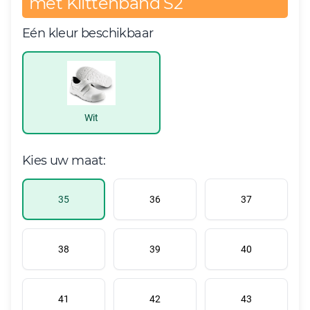
met Klittenband S2
Eén kleur beschikbaar
Wit
Kies uw maat:
35
36
37
38
39
40
41
42
43