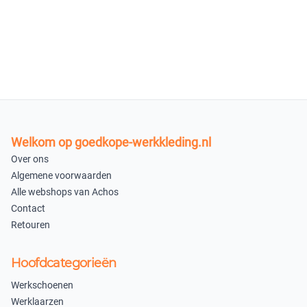
48
49
−
+
−
+
nabestellen
nabestellen
50
−
+
nabestellen
Welkom op goedkope-werkkleding.nl
Over ons
In winkelmandje
Algemene voorwaarden
Alle webshops van Achos
Contact
Retouren
Hoofdcategorieën
Werkschoenen
Werklaarzen