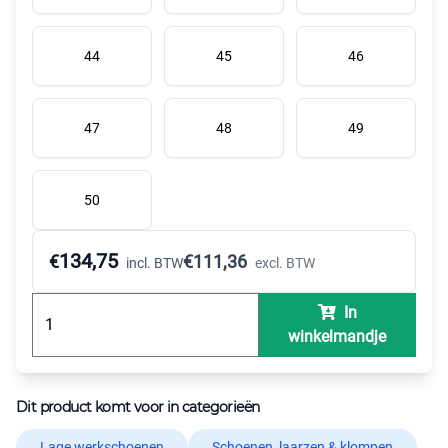
44
45
46
47
48
49
50
134,75
€
€
111,36
incl. BTW
excl. BTW
In
winkelmandje
Dit product komt voor in categorieën
Lage werkschoenen
Schoenen, laarzen & klompen