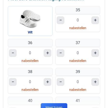
35
−
+
nabestellen
Wit
36
37
−
+
−
+
nabestellen
nabestellen
38
39
−
+
−
+
nabestellen
nabestellen
40
41
Meer tonen