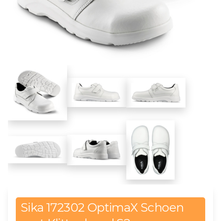
Sika 172302 OptimaX Schoen