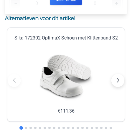
−
+
−
+
nabestellen
nabestellen
Alternatieven voor dit artikel
42
43
Sika 172302 OptimaX Schoen met Klittenband S2
−
+
−
+
nabestellen
nabestellen
44
45
−
+
−
+
nabestellen
nabestellen
46
47
−
+
−
+
€111,36
nabestellen
nabestellen