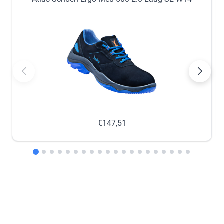
−
+
−
+
nabestellen
nabestellen
45
46
−
+
−
+
nabestellen
nabestellen
47
48
−
+
−
+
€147,51
nabestellen
nabestellen
49
50
−
+
−
+
nabestellen
nabestellen
In winkelmandje