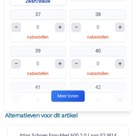
Zwart/Blauw
37
38
−
+
−
+
nabestellen
nabestellen
39
40
−
+
−
+
nabestellen
nabestellen
41
42
Meer tonen
−
+
−
+
nabestellen
nabestellen
Alternatieven voor dit artikel
43
44
Atlas Schoen Ergo-Med 600 2.0 Laag S2 W14