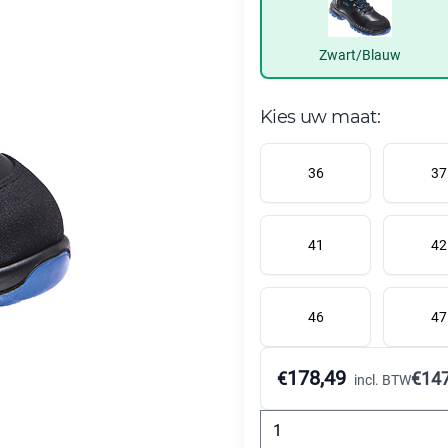
Zwart/Blauw
Kies uw maat:
36
37
41
42
46
47
178,49
€
€
147
incl. BTW