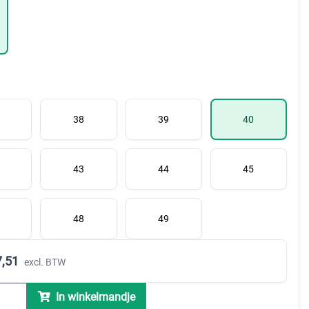
38
39
40
43
44
45
48
49
,51
excl. BTW
In winkelmandje