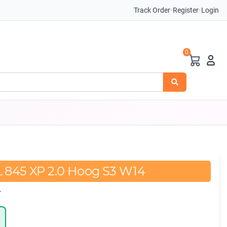
Track Order
•
Register
•
Login
0
L 845 XP 2.0 Hoog S3 W14
r