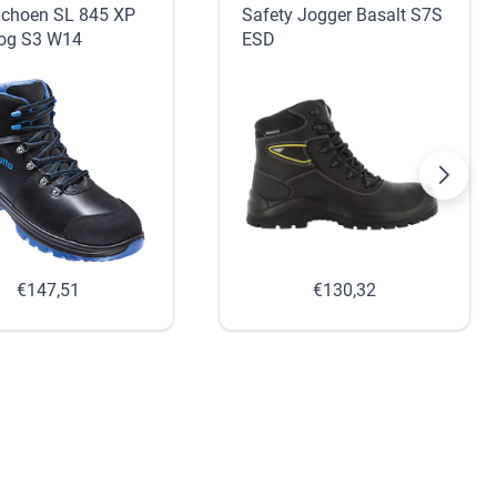
Schoen SL 845 XP
Safety Jogger Basalt S7S
og S3 W14
ESD
€147,51
€130,32