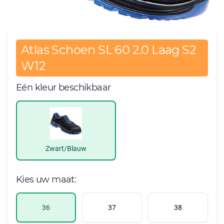
Atlas Schoen SL 60 2.0 Laag S2
W12
Eén kleur beschikbaar
Zwart/Blauw
Kies uw maat:
36
37
38