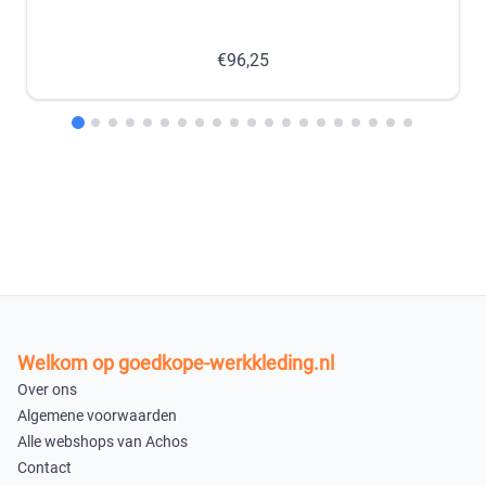
47
48
−
+
−
+
€96,25
nabestellen
nabestellen
49
−
+
nabestellen
In winkelmandje
Welkom op goedkope-werkkleding.nl
Over ons
Algemene voorwaarden
Alle webshops van Achos
Contact