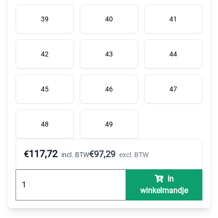
39
40
41
42
43
44
45
46
47
48
49
117,72
€
€
97,29
incl. BTW
excl. BTW
In
winkelmandje