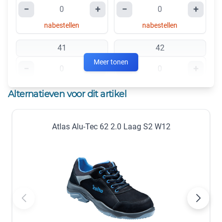
−
+
−
+
nabestellen
nabestellen
41
42
Meer tonen
−
+
−
+
nabestellen
nabestellen
Alternatieven voor dit artikel
43
44
Atlas Alu-Tec 62 2.0 Laag S2 W12
−
+
−
+
nabestellen
nabestellen
45
46
−
+
−
+
nabestellen
nabestellen