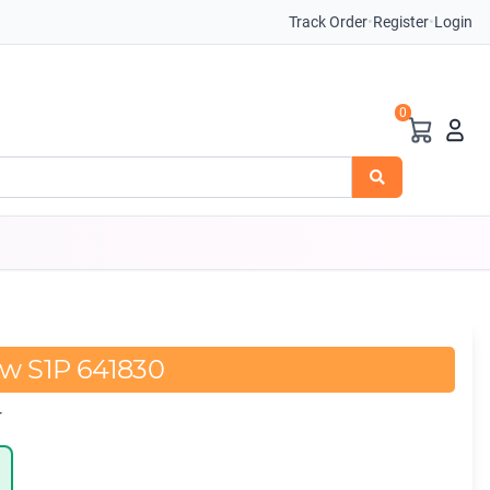
Track Order
•
Register
•
Login
0
ow S1P 641830
r