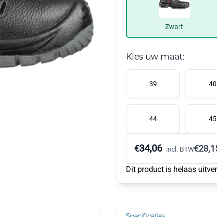
Zwart
Kies uw maat:
39
40
44
45
34,06
€
€
28,1
incl. BTW
Dit product is helaas uitve
Specificaties