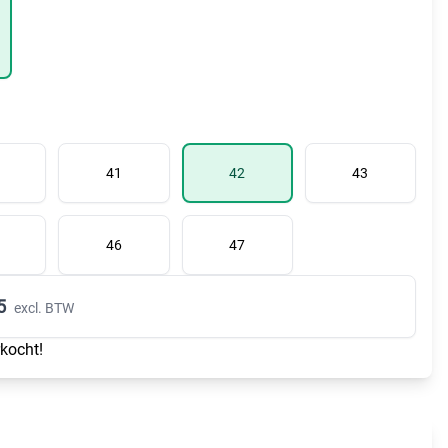
41
42
43
46
47
5
excl. BTW
rkocht!