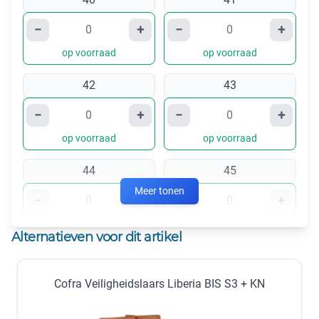
−
+
−
+
op voorraad
op voorraad
42
43
−
+
−
+
op voorraad
op voorraad
44
45
Meer tonen
−
+
−
+
op voorraad
op voorraad
Alternatieven voor dit artikel
46
47
Cofra Veiligheidslaars Liberia BIS S3 + KN
−
+
−
+
op voorraad
nabestellen