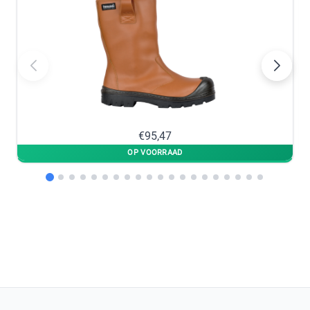
48
−
+
nabestellen
In winkelmandje
€95,47