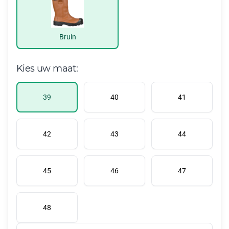
Bruin
Kies uw maat:
39
40
41
42
43
44
45
46
47
48