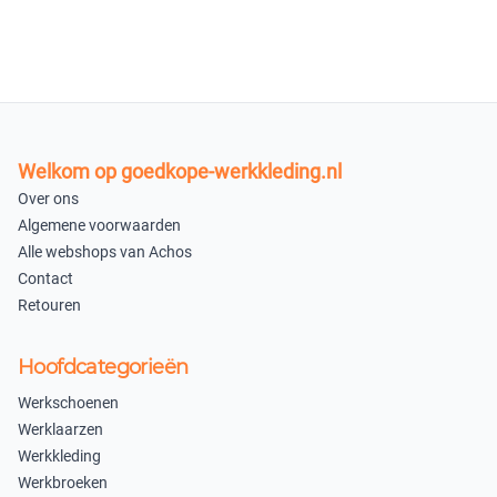
44
45
×
×
Uitverkocht
Uitverkocht
46
47
Welkom op goedkope-werkkleding.nl
×
×
Over ons
Uitverkocht
Uitverkocht
Algemene voorwaarden
Alle webshops van Achos
48
Contact
×
Retouren
Uitverkocht
Hoofdcategorieën
In winkelmandje
Werkschoenen
Werklaarzen
Werkkleding
Werkbroeken