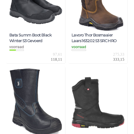
Bata Summ Boot Black
Lavoro Thor Bosmaaier
Winter S3 Gevoerd
Laars 1632.02 S3 SRC HRO
voorraad
voorraad
97,61
275,33
118,11
333,15