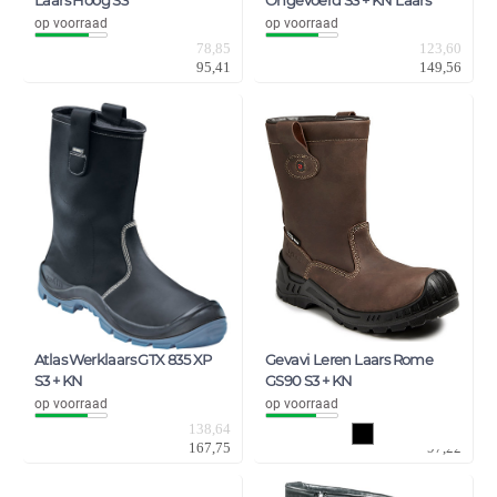
Laars Hoog S3
Ongevoerd S3 + KN Laars
op voorraad
op voorraad
78,85
123,60
95,41
149,56
Atlas Werklaars GTX 835 XP
Gevavi Leren Laars Rome
S3 + KN
GS90 S3 + KN
op voorraad
op voorraad
138,64
80,35
167,75
97,22