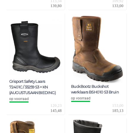
115,54
109,92
139,80
133,00
Grisport Safety Laars
BuckBootz Buckshot
72401C / 33259 S3 + KN
werklaars BSH010 S3 Bruin
(AUGUSTUSAANBIEDING)
op voorraad
op voorraad
153,00
120,23
185,13
145,48