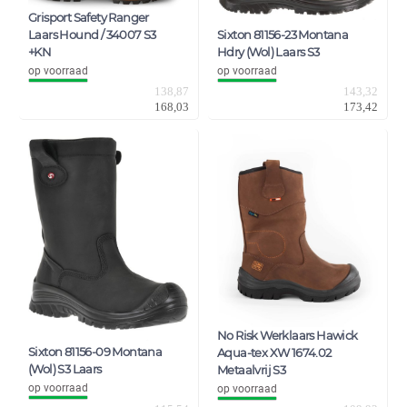
Grisport Safety Ranger
Laars Hound / 34007 S3
Sixton 81156-23 Montana
+KN
Hdry (Wol) Laars S3
op voorraad
op voorraad
138,87
143,32
168,03
173,42
No Risk Werklaars Hawick
Sixton 81156-09 Montana
Aqua-tex XW 1674.02
(Wol) S3 Laars
Metaalvrij S3
op voorraad
op voorraad