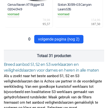
Cerva Raven XT Rigger S3
Sixton 30519-03 Canyon
02040149
Laars S3S
voorraad
voorraad
78,98
154,96
95,57
187,50
0
volgende pagina (nog 2)
Totaal 31 producten
Breed aanbod S1, S2 en S3 werklaarzen en
veiligheidslaarzen voor dames en heren in alle maten
Als u zoekt naar het beste aanbod S1, S2 en S3
veiligheidslaarzen dan is Achos uw partner in de
voordeligste
werkkleding
. Van een goedkope kunststof werklaars tot
bijvoorbeeld een kwalitatieve S3 werklaars gemaakt van
gehydrofobeerd rundsleder. Maak gebruik van de filters
hiernaast om het aanbod veiligheidslaarzen gemakkelijk te
sorteren op kleur en maat. Selecteer uw maat