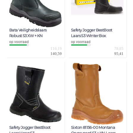
Bata Veiligheidslaars
Safety Jogger BestBoot
Robust S3 XW + KN
Laars S3 Winter Box
op voorraad
op voorraad
116,19
78,85
140,59
95,41
Safety Jogger BestBoot
Sixton 81156-00 Montana