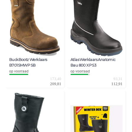
BuckBootz Werklaars
Atlas Werklaars Anatomic
B701SMWP SB
Bau 800 XP S3
op voorraad
op voorraad
173,40
93,31
209,81
112,91