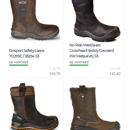
No Risk Werklaars
Grisport Safety Laars
Crowheart teddy Gevoerd
70299C / 33254 S3
XW Metaalvrij S3
op voorraad
op voorraad
118,76
116,88
143,70
141,42