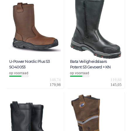
U-Power Nordic Plus S3
Bata Veiligheidslaars
SO40053
Potent S3 Gevoerd + KN
op voorraad
op voorraad
148,74
119,88
179,98
145,05