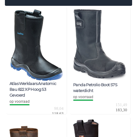
Atlas Werklaars Anatomic
Panda Petrolio Boot S7S
Bau 822 XP Hoog S3
waterdicht
Gevoerd
op voorraad
op voorraad
151,49
98,04
183,30
118,63