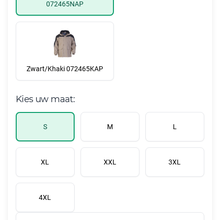
072465NAP
Zwart/Khaki 072465KAP
Kies uw maat:
S
M
L
XL
XXL
3XL
4XL