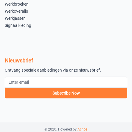
Uitverkocht
Werkbroeken
Groen/Zwart 072465GRP
Werkoveralls
Werkjassen
M
L
Signaalkleding
×
×
Uitverkocht
Uitverkocht
XL
XXL
Nieuwsbrief
×
×
Ontvang speciale aanbiedingen via onze nieuwsbrief.
Uitverkocht
Uitverkocht
3XL
4XL
×
×
Subscribe Now
Uitverkocht
Uitverkocht
S
×
Uitverkocht
© 2020. Powered by
Achos