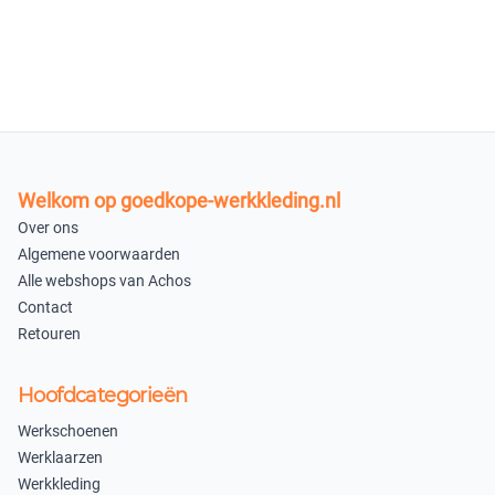
×
Uitverkocht
Zwart/Khaki 072465KAP
M
L
×
×
Uitverkocht
Uitverkocht
Welkom op goedkope-werkkleding.nl
XL
XXL
Over ons
Algemene voorwaarden
×
×
Alle webshops van Achos
Uitverkocht
Uitverkocht
Contact
Retouren
3XL
4XL
×
×
Hoofdcategorieën
Uitverkocht
Uitverkocht
Werkschoenen
S
Werklaarzen
×
Werkkleding