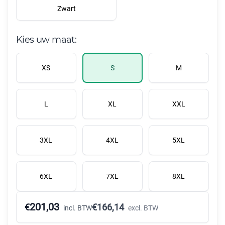
Zwart
Kies uw maat:
XS
S
M
L
XL
XXL
3XL
4XL
5XL
6XL
7XL
8XL
201,03
€
€
166,14
incl. BTW
excl. BTW