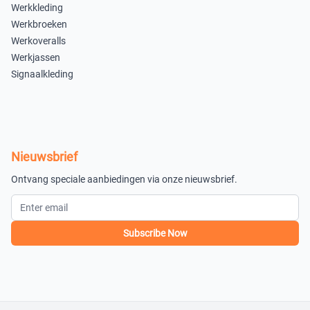
Werkkleding
Uitverkocht
Uitverkocht
Werkbroeken
L
XL
Werkoveralls
Werkjassen
×
×
Signaalkleding
Uitverkocht
Uitverkocht
XXL
3XL
×
×
Uitverkocht
Uitverkocht
Nieuwsbrief
4XL
5XL
Ontvang speciale aanbiedingen via onze nieuwsbrief.
×
×
Uitverkocht
Uitverkocht
Subscribe Now
6XL
7XL
×
×
Uitverkocht
Uitverkocht