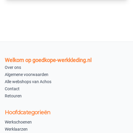
×
×
Uitverkocht
Uitverkocht
6XL
7XL
×
×
Uitverkocht
Uitverkocht
8XL
Welkom op goedkope-werkkleding.nl
×
Over ons
Uitverkocht
Algemene voorwaarden
XS
Alle webshops van Achos
Contact
×
Retouren
Uitverkocht
Donkergrijs
Hoofdcategorieën
S
M
Werkschoenen
Werklaarzen
×
×