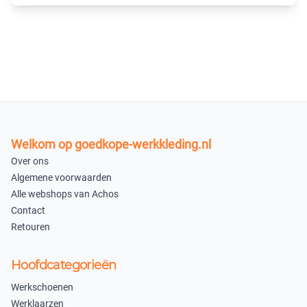
×
Uitverkocht
Charcoal
S
M
×
×
Uitverkocht
Uitverkocht
Welkom op goedkope-werkkleding.nl
L
XL
Over ons
×
×
Algemene voorwaarden
Uitverkocht
Uitverkocht
Alle webshops van Achos
Contact
XXL
3XL
Retouren
×
×
Uitverkocht
Uitverkocht
Hoofdcategorieën
XS
Werkschoenen
×
Werklaarzen