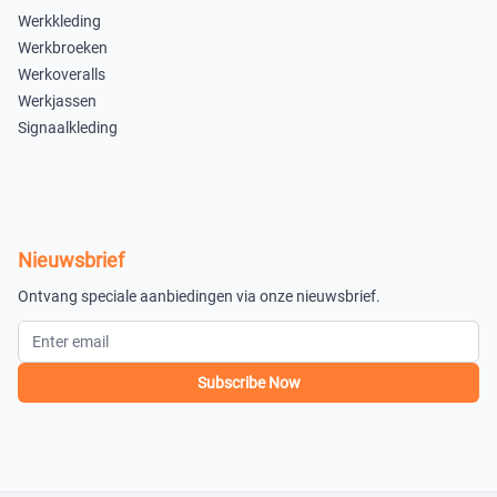
Uitverkocht
Werkkleding
Werkbroeken
Frans Marine
Werkoveralls
S
M
Werkjassen
Signaalkleding
×
×
Uitverkocht
Uitverkocht
L
XL
×
×
Nieuwsbrief
Uitverkocht
Uitverkocht
Ontvang speciale aanbiedingen via onze nieuwsbrief.
XXL
3XL
×
×
Subscribe Now
Uitverkocht
Uitverkocht
XS
×
Uitverkocht