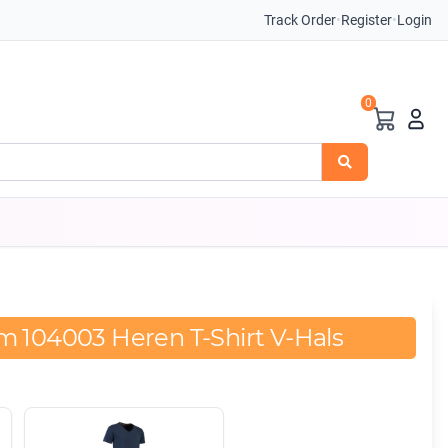
Track Order
•
Register
•
Login
0
m 104003 Heren T-Shirt V-Hals