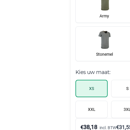
Army
Stonemel
Kies uw maat:
XS
S
XXL
3X
38,18
€
€
31,5
incl. BTW