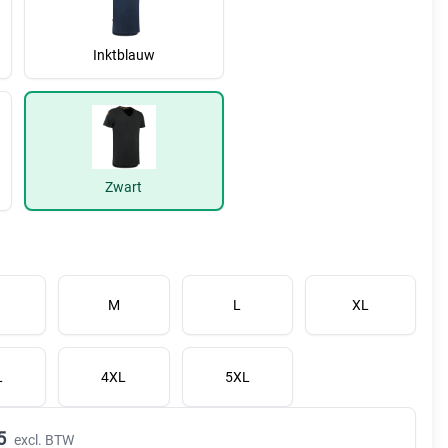
Inktblauw
Zwart
M
L
XL
L
4XL
5XL
5
excl. BTW