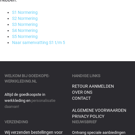
S1 Normering
S2 Normering
S3 Normering
S4 Normering
S5 Normering
Naar samenvatting S1 t/m 5
WELKOM BIJ
GOEDKOPE-
HANDIGE LINKS
WERKKLEDING.NL
RETOUR AANMELDEN
OVER ONS
Altijd de goedkoopste in
CONTACT
werkkleding en
personalisatie
daarvan!
ALGEMENE VOORWAARDEN
PRIVACY POLICY
VERZENDING
NIEUWSBRIEF
Wij verzenden bestellingen voor
Ontvang speciale aanbiedingen