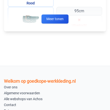
Rood
95cm
Meer tonen
×
Uitverkocht
Turquoise
95cm
×
Uitverkocht
Mint Groen
95cm
×
Welkom op goedkope-werkkleding.nl
Uitverkocht
Over ons
Algemene voorwaarden
Oud Roze
Alle webshops van Achos
95cm
Contact