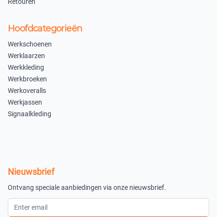
×
Retouren
Uitverkocht
Hoofdcategorieën
Bloemprint
Werkschoenen
95cm
Werklaarzen
×
Werkkleding
Uitverkocht
Werkbroeken
Paars
Werkoveralls
Werkjassen
95cm
Signaalkleding
×
Uitverkocht
Wit
Nieuwsbrief
In winkelmandje
Ontvang speciale aanbiedingen via onze nieuwsbrief.