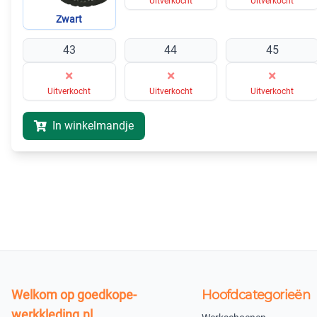
Uitverkocht
Uitverkocht
Zwart
43
44
45
×
×
×
Uitverkocht
Uitverkocht
Uitverkocht
In winkelmandje
Welkom op goedkope-
Hoofdcategorieën
werkkleding.nl