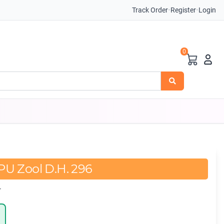
Track Order
•
Register
•
Login
0
U Zool D.H. 296
r