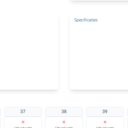
Specificaties
37
38
39
×
×
×