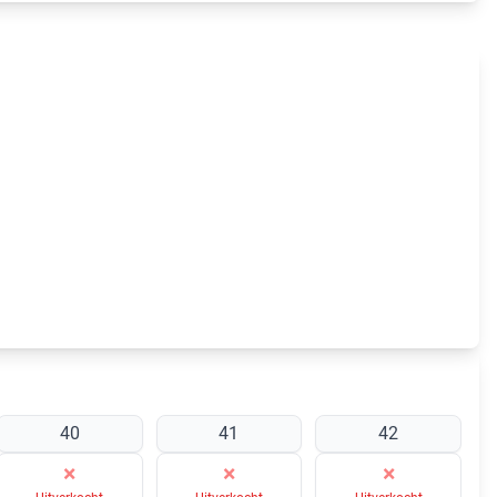
40
41
42
×
×
×