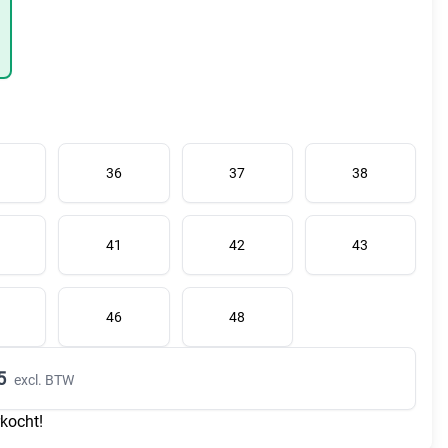
36
37
38
41
42
43
46
48
5
excl. BTW
rkocht!