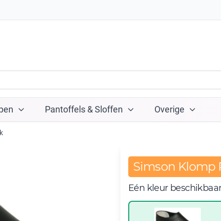
pen
Pantoffels & Sloffen
Overige
k
Simson Klomp P
Eén kleur beschikbaa