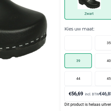
Zwart
Kies uw maat:
35
39
40
44
45
56,69
€
€
46,8
incl. BTW
Dit product is helaas uitve