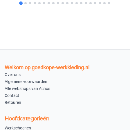
40
41
×
×
Niet beschikbaar
Niet beschikbaar
42
43
×
×
Niet beschikbaar
Niet beschikbaar
44
45
Welkom op goedkope-werkkleding.nl
×
×
Over ons
Niet beschikbaar
Niet beschikbaar
Algemene voorwaarden
Alle webshops van Achos
46
47
Contact
×
×
Retouren
Niet beschikbaar
Niet beschikbaar
Hoofdcategorieën
48
Werkschoenen
×