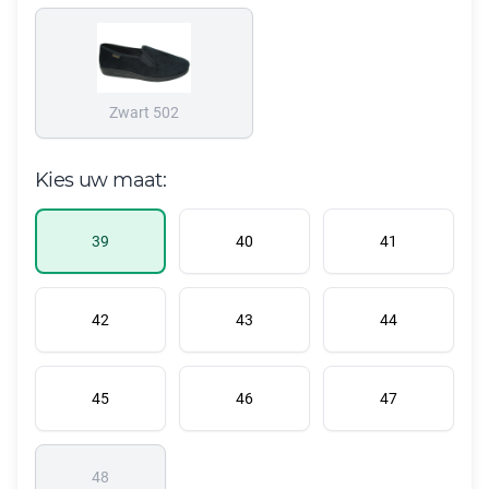
Zwart 502
Kies uw maat:
39
40
41
42
43
44
45
46
47
48