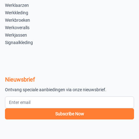
Werklaarzen
Uitverkocht
Werkkleding
39
Werkbroeken
×
Werkoveralls
Uitverkocht
Werkjassen
Signaalkleding
Mocca 714
40
41
×
×
Uitverkocht
Uitverkocht
Nieuwsbrief
42
43
Ontvang speciale aanbiedingen via onze nieuwsbrief.
×
×
Uitverkocht
Uitverkocht
Subscribe Now
44
45
×
×
Uitverkocht
Uitverkocht