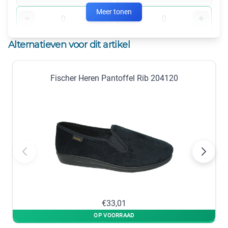
Meer tonen
−
+
−
+
op voorraad
op voorraad
Alternatieven voor dit artikel
46
47
Fischer Heren Pantoffel Rib 204120
−
+
−
+
nabestellen
op voorraad
48
×
Niet beschikbaar
39
×
Niet beschikbaar
€33,01
Zwart 502