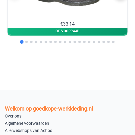
op voorraad
op voorraad
47
48
€33,14
−
+
−
+
op voorraad
op voorraad
49
50
×
−
+
Uitverkocht
op voorraad
In winkelmandje
Welkom op goedkope-werkkleding.nl
Over ons
Algemene voorwaarden
Alle webshops van Achos