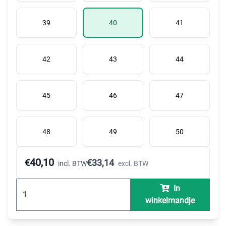
39
40
41
42
43
44
45
46
47
48
49
50
40,10
€
€
33,14
incl. BTW
excl. BTW
In
winkelmandje