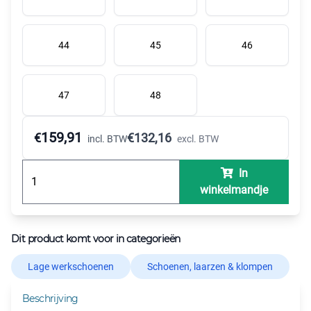
44
45
46
47
48
159,91
€
€
132,16
incl. BTW
excl. BTW
In
winkelmandje
Dit product komt voor in categorieën
Lage werkschoenen
Schoenen, laarzen & klompen
Beschrijving