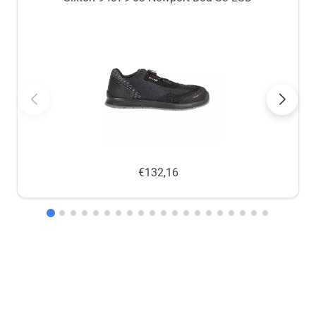
nabestellen
nabestellen
47
48
−
+
−
+
nabestellen
nabestellen
In winkelmandje
€132,16