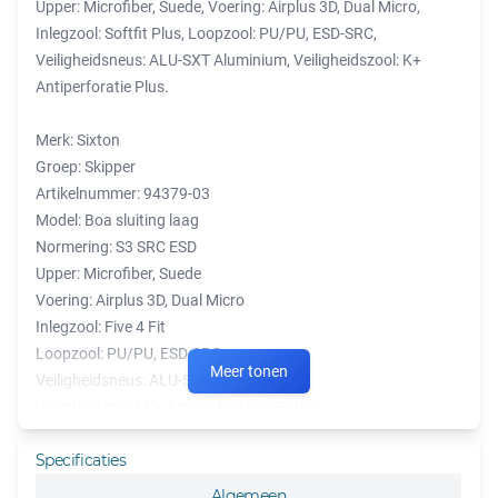
Upper: Microfiber, Suede, Voering: Airplus 3D, Dual Micro,
Inlegzool: Softfit Plus, Loopzool: PU/PU, ESD-SRC,
Veiligheidsneus: ALU-SXT Aluminium, Veiligheidszool: K+
Antiperforatie Plus.
Merk: Sixton
Groep: Skipper
Artikelnummer: 94379-03
Model: Boa sluiting laag
Normering: S3 SRC ESD
Upper: Microfiber, Suede
Voering: Airplus 3D, Dual Micro
Inlegzool: Five 4 Fit
Loopzool: PU/PU, ESD-SRC
Meer tonen
Veiligheidsneus: ALU-SXT Aluminium
Veiligheidszool: K+ Antiperforation PLUS
Kleur: Zwart
Specificaties
Maatserie: 38-48
Wijdte: 11
Algemeen