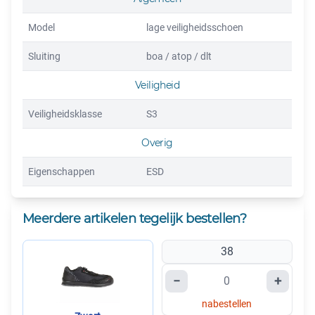
Esd: Ja
Extra: Vegan
Model
lage veiligheidsschoen
Externe kunststof hielbescherming: Ja
Sluiting
boa / atop / dlt
Veiligheid
Veiligheidsklasse
S3
Overig
Eigenschappen
ESD
Meerdere artikelen tegelijk bestellen?
38
−
+
nabestellen