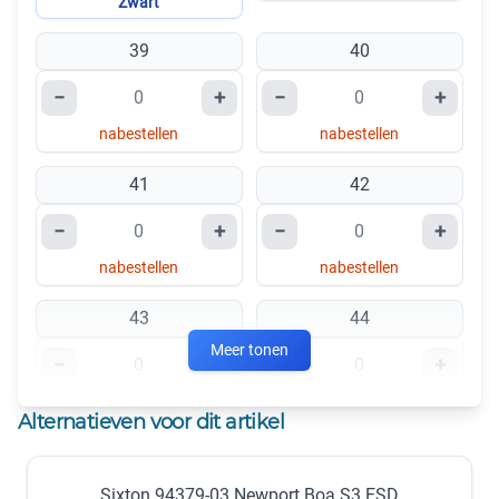
Zwart
39
40
−
+
−
+
nabestellen
nabestellen
41
42
−
+
−
+
nabestellen
nabestellen
43
44
Meer tonen
−
+
−
+
nabestellen
nabestellen
Alternatieven voor dit artikel
45
46
Sixton 94379-03 Newport Boa S3 ESD
−
+
−
+