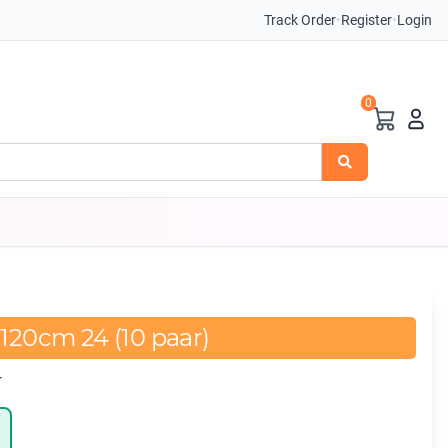
Track Order
•
Register
•
Login
0
 120cm 24 (10 paar)
r