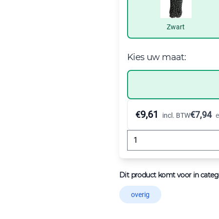
Zwart
Kies uw maat:
9,61
€
€
7,94
incl. BTW
e
Dit product komt voor in categ
overig