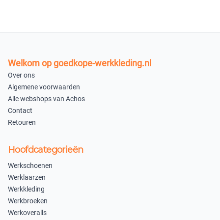
500 ml
1 liter
×
×
Niet beschikbaar
Niet beschikbaar
Welkom op goedkope-werkkleding.nl
5 liter
10 liter
Over ons
×
×
Algemene voorwaarden
Niet beschikbaar
Niet beschikbaar
Alle webshops van Achos
Contact
20 liter
750 ml
Retouren
×
×
Niet beschikbaar
Niet beschikbaar
Hoofdcategorieën
100 ml
Werkschoenen
×
Werklaarzen
Uitverkocht
Werkkleding
Werkbroeken
Bruin 312
Werkoveralls