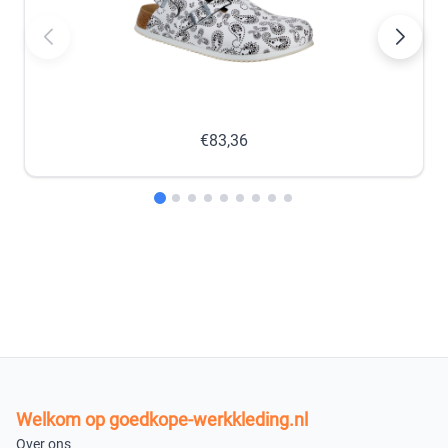
−
+
−
+
nabestellen
nabestellen
46
47
−
+
−
+
€83,36
nabestellen
nabestellen
48
−
+
nabestellen
In winkelmandje
Welkom op goedkope-werkkleding.nl
Over ons