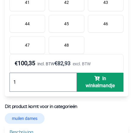
41
42
43
44
45
46
47
48
100,35
€
€
82,93
incl. BTW
excl. BTW
In
winkelmandje
Dit product komt voor in categorieën
muilen dames
Beschrijving