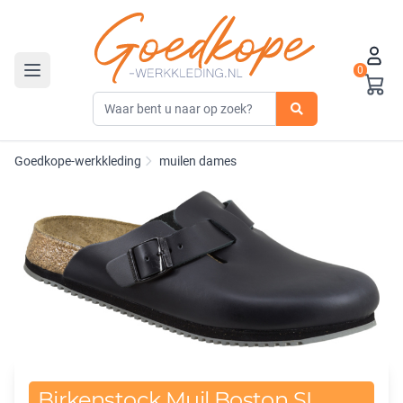
0
Toggle navigation
Goedkope-werkkleding
muilen dames
Birkenstock Muil Boston SL