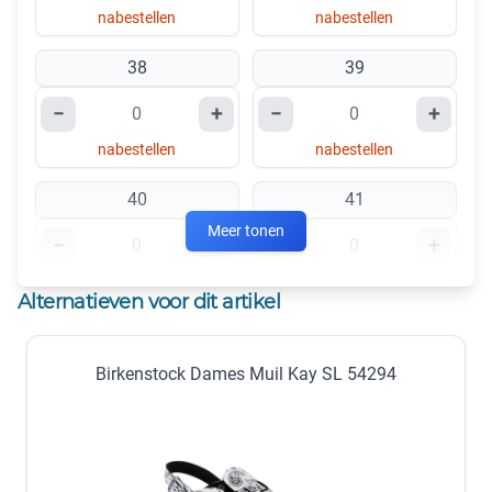
nabestellen
nabestellen
38
39
−
+
−
+
nabestellen
nabestellen
40
41
Meer tonen
−
+
−
+
nabestellen
nabestellen
Alternatieven voor dit artikel
42
43
Birkenstock Dames Muil Kay SL 54294
−
+
−
+
nabestellen
nabestellen
44
45