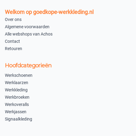
Uitverkocht
Uitverkocht
Welkom op goedkope-werkkleding.nl
39
40
Over ons
×
×
Algemene voorwaarden
Uitverkocht
Uitverkocht
Alle webshops van Achos
Contact
41
42
Retouren
×
×
Uitverkocht
Uitverkocht
Hoofdcategorieën
36
Werkschoenen
×
Werklaarzen
Uitverkocht
Werkkleding
Werkbroeken
Pastelgroen
Werkoveralls
37
38
Werkjassen
Signaalkleding
×
×
Uitverkocht
Uitverkocht