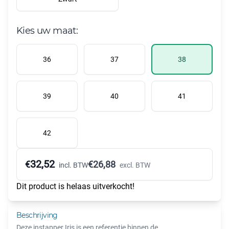
Kies uw maat:
36
37
38
39
40
41
42
32,52
€
€
26,88
incl. BTW
excl. BTW
Dit product is helaas uitverkocht!
Beschrijving
Deze instapper Iris is een referentie binnen de