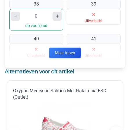
38
39
×
−
+
Uitverkocht
op voorraad
40
41
×
×
Meer tonen
Uitverkocht
Uitverkocht
42
Alternatieven voor dit artikel
×
Uitverkocht
Oxypas Medische Schoen Met Hak Lucia ESD
35
(Outlet)
×
Niet beschikbaar
Fuchsia