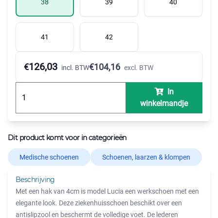
38
39
40
41
42
126,03
€
€
104,16
incl. BTW
excl. BTW
In
winkelmandje
Dit product komt voor in categorieën
Medische schoenen
Schoenen, laarzen & klompen
Beschrijving
Met een hak van 4cm is model Lucia een werkschoen met een
elegante look. Deze ziekenhuisschoen beschikt over een
antislipzool en beschermt de volledige voet. De lederen