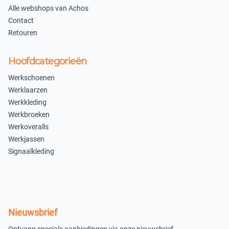
Niet beschikbaar
Alle webshops van Achos
Contact
Lichtblauw
Retouren
36
37
Hoofdcategorieën
×
×
Uitverkocht
Uitverkocht
Werkschoenen
Werklaarzen
38
39
Werkkleding
×
×
Werkbroeken
Uitverkocht
Uitverkocht
Werkoveralls
Werkjassen
40
41
Signaalkleding
×
×
Uitverkocht
Uitverkocht
42
Nieuwsbrief
×
Uitverkocht