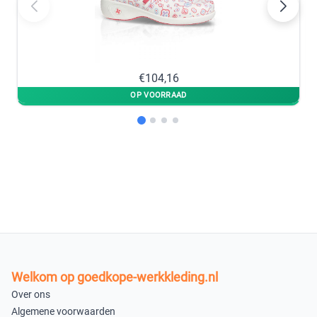
36
37
×
×
Uitverkocht
Uitverkocht
38
39
€104,16
×
×
Uitverkocht
Uitverkocht
40
41
×
×
Uitverkocht
Uitverkocht
42
×
Uitverkocht
Welkom op goedkope-werkkleding.nl
35
Over ons
×
Algemene voorwaarden