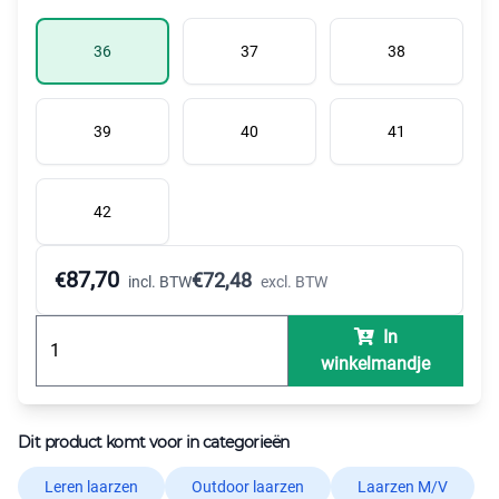
36
37
38
39
40
41
42
87,70
€
€
72,48
incl. BTW
excl. BTW
In
winkelmandje
Dit product komt voor in categorieën
Leren laarzen
Outdoor laarzen
Laarzen M/V