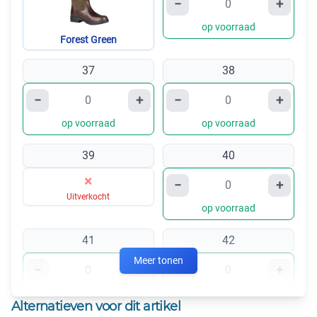
−
+
op voorraad
Forest Green
37
38
−
+
−
+
op voorraad
op voorraad
39
40
×
−
+
Uitverkocht
op voorraad
41
42
Meer tonen
−
+
−
+
op voorraad
op voorraad
Alternatieven voor dit artikel