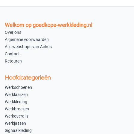
Uitverkocht
Uitverkocht
47
48
Welkom op goedkope-werkkleding.nl
×
×
Over ons
Uitverkocht
Uitverkocht
Algemene voorwaarden
Alle webshops van Achos
×
Contact
Uitverkocht
Retouren
In winkelmandje
Hoofdcategorieën
Werkschoenen
Werklaarzen
Werkkleding
Werkbroeken
Werkoveralls
Werkjassen
Signaalkleding