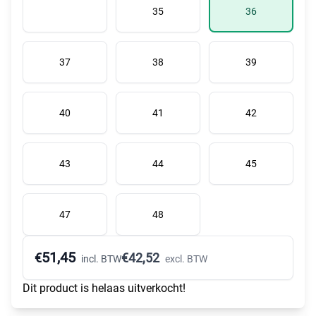
35
36
37
38
39
40
41
42
43
44
45
47
48
51,45
€
€
42,52
incl. BTW
excl. BTW
Dit product is helaas uitverkocht!