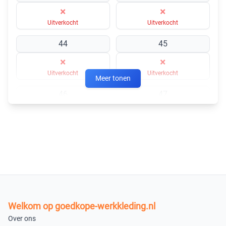
×
×
Uitverkocht
Uitverkocht
44
45
×
×
Uitverkocht
Uitverkocht
Meer tonen
46
47
×
×
Uitverkocht
Uitverkocht
48
×
Uitverkocht
In winkelmandje
Welkom op goedkope-werkkleding.nl
Over ons