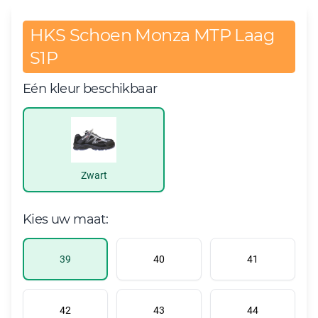
HKS Schoen Monza MTP Laag
S1P
Eén kleur beschikbaar
Zwart
Kies uw maat:
39
40
41
42
43
44