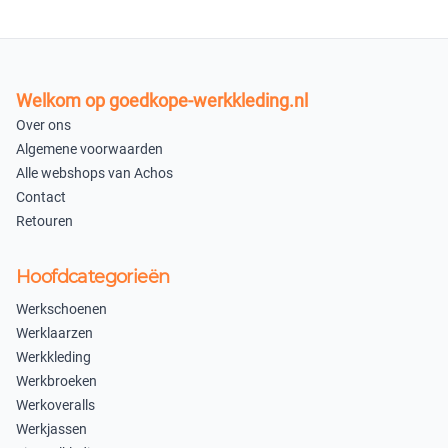
×
×
Uitverkocht
Uitverkocht
46
47
Welkom op goedkope-werkkleding.nl
×
×
Over ons
Uitverkocht
Uitverkocht
Algemene voorwaarden
Alle webshops van Achos
48
49
Contact
×
×
Retouren
Uitverkocht
Uitverkocht
Hoofdcategorieën
In winkelmandje
Werkschoenen
Werklaarzen
Werkkleding
Werkbroeken
Werkoveralls
Werkjassen