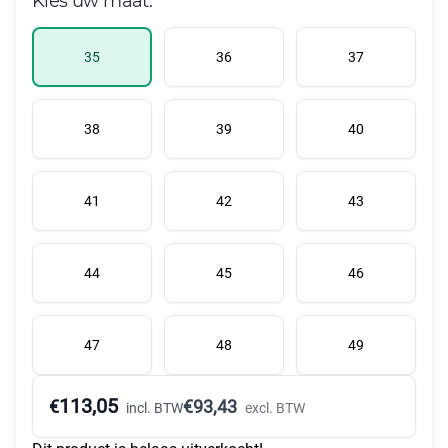
Kies uw maat:
35
36
37
38
39
40
41
42
43
44
45
46
47
48
49
113,05
€
€
93,43
incl. BTW
excl. BTW