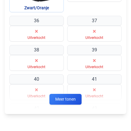
Textiel, zacht PU
Zwart/Oranje
36
37
ZOOL MATERIAAL:
PU-tussenzool, nylon schacht, rubberen buitenzool
×
×
Uitverkocht
Uitverkocht
VOERING MATERIAAL:
Polyester
38
39
×
×
Uitverkocht
Uitverkocht
40
41
×
×
Uitverkocht
Uitverkocht
Meer tonen
42
43
×
×
Uitverkocht
Uitverkocht