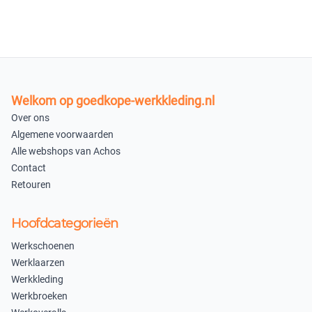
44
45
×
×
Uitverkocht
Uitverkocht
×
Welkom op goedkope-werkkleding.nl
Uitverkocht
Over ons
×
Algemene voorwaarden
Uitverkocht
Alle webshops van Achos
×
Contact
Retouren
Uitverkocht
In winkelmandje
Hoofdcategorieën
Werkschoenen
Werklaarzen
Werkkleding
Werkbroeken