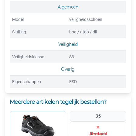
BOVENSTUK:
Algemeen
Microfiber
Model
veiligheidsschoen
PASVORM:
Sluiting
boa / atop / dlt
Breed
Veiligheid
ANTI-PERFORATIE BESCHERMING MATERIAAL:
Textiel
Veiligheidsklasse
S3
Overig
TEENBESCHERMING MATERIAAL:
Neus in aluminium
Eigenschappen
ESD
FUNCTIONALITEIT:
Freelock, Antistatische eigenschappen, ESD goedgekeurd
Meerdere artikelen tegelijk bestellen?
(bevestigt met IEC 61340-5-1), Versterking van de hiel,
Oliebestendige buitenzool, Schachtrand van polyester,
35
Reflecterende details, Neusbescherming, Waterafstotend
×
Uitverkocht
BINNENZOOL MATERIAAL: