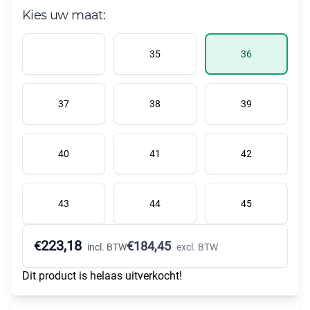
Kies uw maat:
35
36
37
38
39
40
41
42
43
44
45
223,18
€
€
184,45
incl. BTW
excl. BTW
Dit product is helaas uitverkocht!