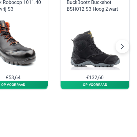
k Robocop 1011.40
BuckBootz Buckshot
vrij S3
BSH012 S3 Hoog Zwart
€53,64
€132,60