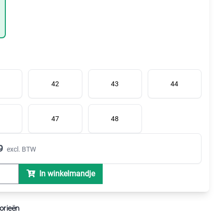
42
43
44
47
48
9
excl. BTW
In winkelmandje
orieën