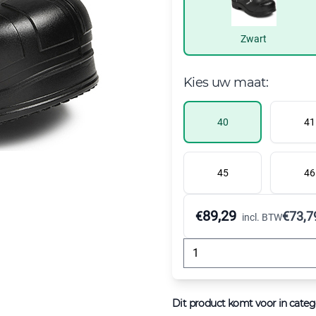
Zwart
Kies uw maat:
40
41
45
46
89,29
€
€
73,7
incl. BTW
Dit product komt voor in categ