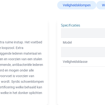
Veiligheidsklompen
W
Specificaties
tra ruime instap. Het voetbed
Model
e loopzool. Extra
ggende lederen materiaal en
en en voorzien van een stalen
Veiligheidsklasse
emende, antibacteriële lederen
erd en mogen onder alle
voorvoet is voorzien van
 wordt. Syrdic schoenklompen
ertificering welke behaald kan
 welke in het donker oplichten