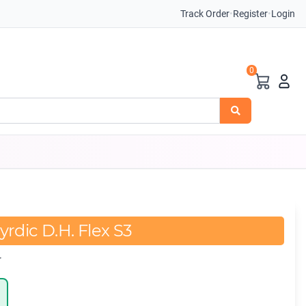
Track Order
•
Register
•
Login
0
rdic D.H. Flex S3
r