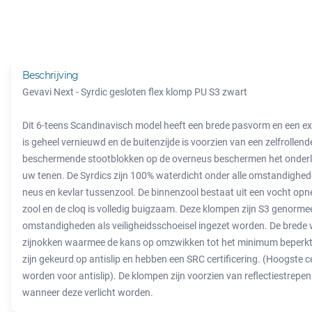
Beschrijving
Gevavi Next - Syrdic gesloten flex klomp PU S3 zwart
Dit 6-teens Scandinavisch model heeft een brede pasvorm en een ex
is geheel vernieuwd en de buitenzijde is voorzien van een zelfrollend
beschermende stootblokken op de overneus beschermen het onderli
uw tenen. De Syrdics zijn 100% waterdicht onder alle omstandighed
neus en kevlar tussenzool. De binnenzool bestaat uit een vocht opn
zool en de cloq is volledig buigzaam. Deze klompen zijn S3 genorme
omstandigheden als veiligheidsschoeisel ingezet worden. De brede 
zijnokken waarmee de kans op omzwikken tot het minimum beperkt
zijn gekeurd op antislip en hebben een SRC certificering. (Hoogste c
worden voor antislip). De klompen zijn voorzien van reflectiestrepen
wanneer deze verlicht worden.