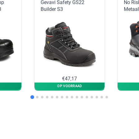
mp
Gevavi Safety GS22
No Ris
3
Builder S3
Metaal
€47,17