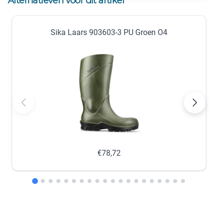
Alternatieven voor dit artikel
43
44
Sika Laars 903603-3 PU Groen O4
−
+
−
+
nabestellen
op voorraad
45
46
−
+
−
+
op voorraad
op voorraad
47
48
−
+
−
+
€78,72
op voorraad
op voorraad
49
−
+