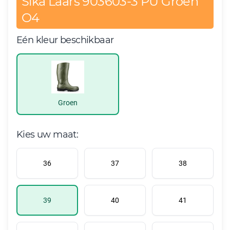
Sika Laars 903603-3 PU Groen
O4
Eén kleur beschikbaar
Groen
Kies uw maat:
36
37
38
39
40
41