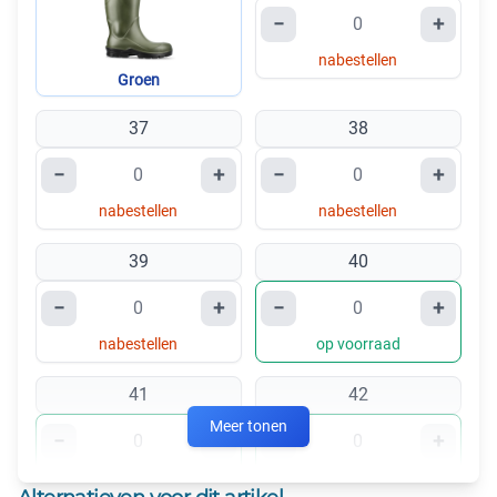
−
+
nabestellen
Groen
37
38
−
+
−
+
nabestellen
nabestellen
39
40
−
+
−
+
nabestellen
op voorraad
41
42
Meer tonen
−
+
−
+
op voorraad
op voorraad