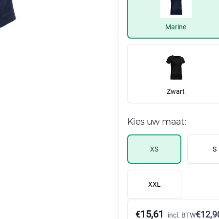
Marine
Zwart
Kies uw maat:
XS
S
XXL
15,61
€
€
12,9
incl. BTW