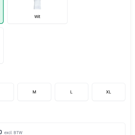
Wit
M
L
XL
0
excl. BTW