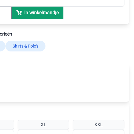
In winkelmandje
orieën
Shirts & Polo's
XL
XXL