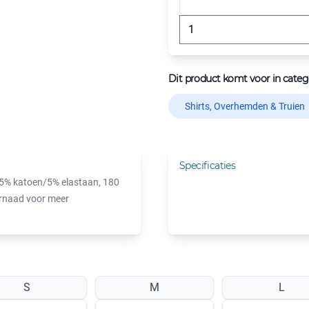
Dit product komt voor in categ
Shirts, Overhemden & Truien
Specificaties
 95% katoen/5% elastaan, 180
ernaad voor meer
S
M
L