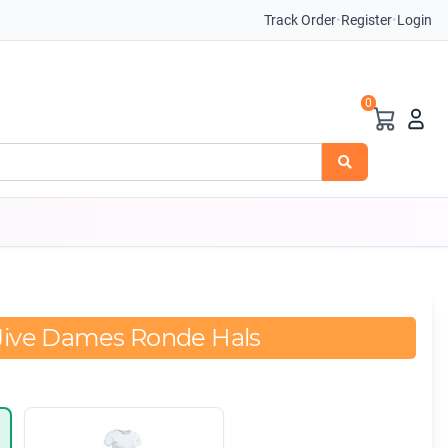
Track Order
•
Register
•
Login
0
 Jive Dames Ronde Hals