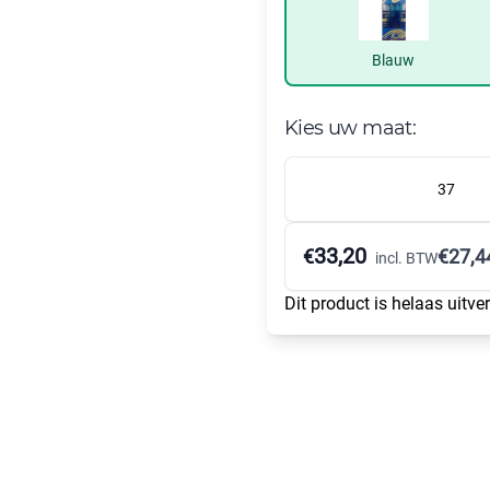
Blauw
Kies uw maat:
37
33,20
€
€
27,4
incl. BTW
Dit product is helaas uitve