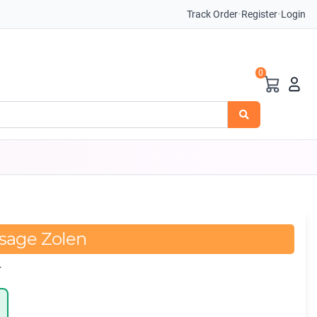
Track Order
•
Register
•
Login
0
sage Zolen
r