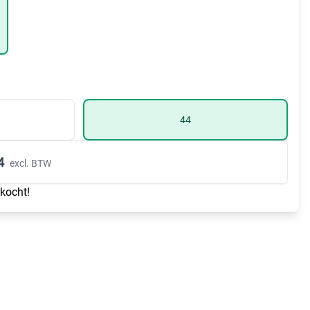
44
4
excl. BTW
rkocht!