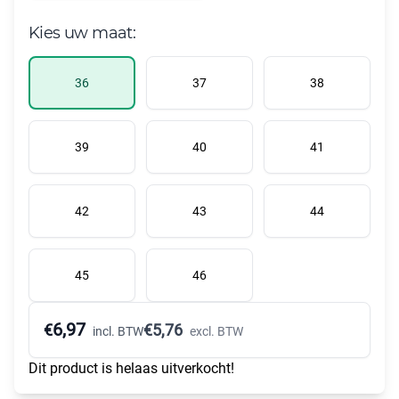
Kies uw maat:
36
37
38
39
40
41
42
43
44
45
46
6,97
€
€
5,76
incl. BTW
excl. BTW
Dit product is helaas uitverkocht!