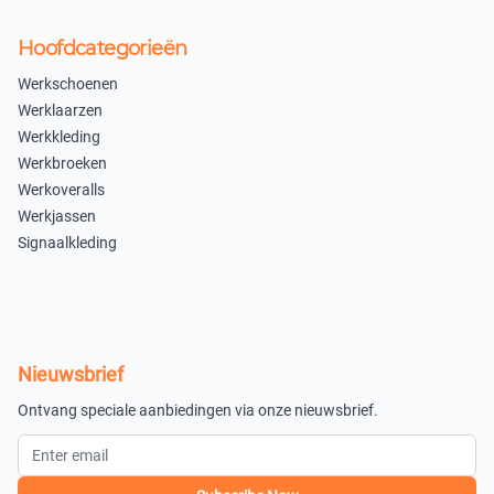
×
×
Hoofdcategorieën
Uitverkocht
Uitverkocht
Werkschoenen
36
Werklaarzen
×
Werkkleding
Uitverkocht
Werkbroeken
Wit Lak Blanke Zool 61
Werkoveralls
Werkjassen
37
38
Signaalkleding
×
×
Uitverkocht
Uitverkocht
39
40
Nieuwsbrief
×
×
Ontvang speciale aanbiedingen via onze nieuwsbrief.
Uitverkocht
Uitverkocht
41
42