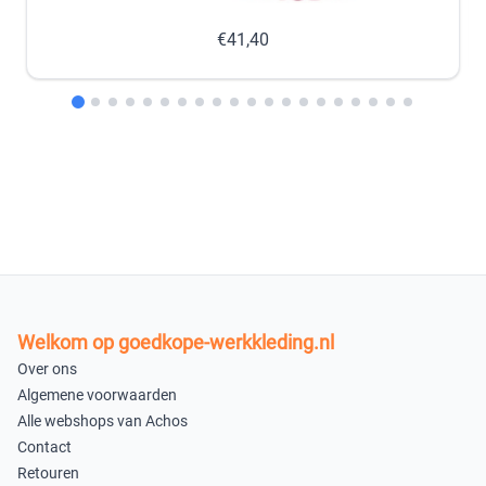
41
42
€41,40
×
×
Uitverkocht
Uitverkocht
36
×
Uitverkocht
Zwart Lak 90
37
38
×
×
Uitverkocht
Uitverkocht
Welkom op goedkope-werkkleding.nl
39
40
Over ons
Algemene voorwaarden
×
×
Alle webshops van Achos
Uitverkocht
Uitverkocht
Contact
Retouren
41
42