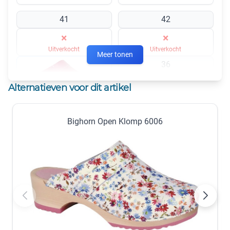
41
42
×
×
Uitverkocht
Uitverkocht
Meer tonen
36
×
Alternatieven voor dit artikel
Uitverkocht
Fuchsia Lak 37
Bighorn Open Klomp 6006
37
38
×
×
Uitverkocht
Uitverkocht
39
40
×
×
Uitverkocht
Uitverkocht