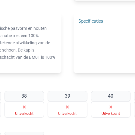
Specificaties
dische pasvorm en houten
mbinatie met een 100%
stekende afwikkeling van de
e schoen. De kap is
e schacht van de BM01 is 100%
38
39
40
×
×
×
Uitverkocht
Uitverkocht
Uitverkocht