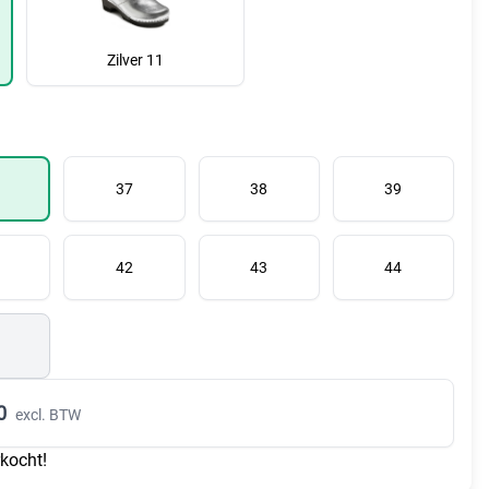
Zilver 11
37
38
39
42
43
44
0
excl. BTW
rkocht!