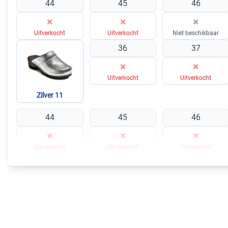
44
45
46
×
×
×
Uitverkocht
Uitverkocht
Niet beschikbaar
36
37
×
×
Uitverkocht
Uitverkocht
Zilver 11
44
45
46
×
×
×
Uitverkocht
Uitverkocht
Uitverkocht
In winkelmandje