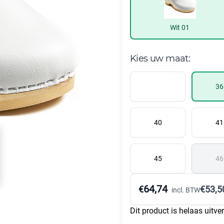
Wit 01
Kies uw maat:
36
40
41
45
46
64,74
€
€
53,5
incl. BTW
Dit product is helaas uitve