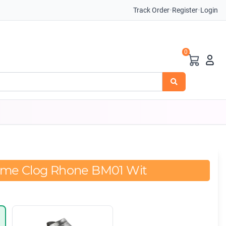
Track Order
•
Register
•
Login
0
ame Clog Rhone BM01 Wit