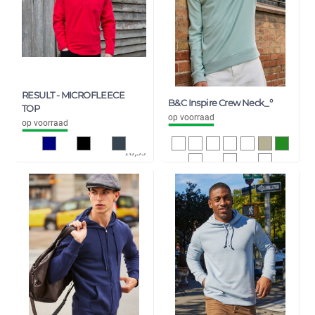
RESULT - MICROFLEECE
B&C Inspire Crew Neck_°
TOP
op voorraad
op voorraad
15,36
15,53
18,59
18,79