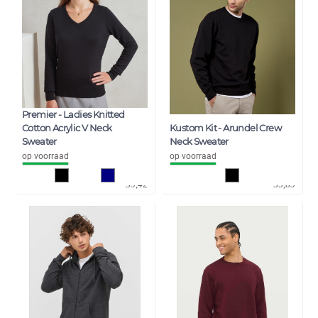
Premier - Ladies Knitted
Cotton Acrylic V Neck
Kustom Kit - Arundel Crew
Sweater
Neck Sweater
op voorraad
op voorraad
32,58
29,66
39,42
35,89