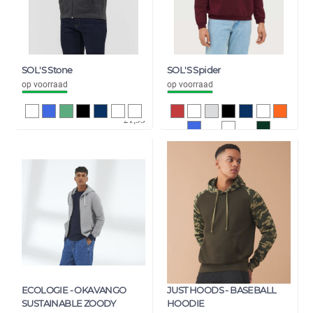
SOL'S Stone
SOL'S Spider
op voorraad
op voorraad
18,12
7,50
21,93
9,08
ECOLOGIE - OKAVANGO
JUST HOODS - BASEBALL
SUSTAINABLE ZOODY
HOODIE