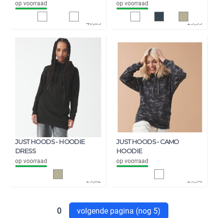
op voorraad
op voorraad
33,76
19,78
40,85
23,93
JUST HOODS - HOODIE
JUST HOODS - CAMO
DRESS
HOODIE
op voorraad
op voorraad
21,34
24,43
25,82
29,56
0
volgende pagina (nog 5)