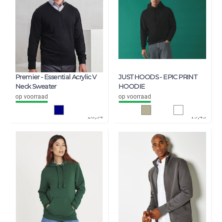
Premier - Essential Acrylic V
JUST HOODS - EPIC PRINT
Neck Sweater
HOODIE
op voorraad
op voorraad
23,42
16,06
28,34
19,43