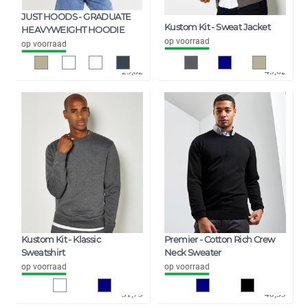
JUST HOODS - GRADUATE
Kustom Kit - Sweat Jacket
HEAVYWEIGHT HOODIE
op voorraad
op voorraad
21,34
37,70
25,82
45,62
Kustom Kit - Klassic
Premier - Cotton Rich Crew
Sweatshirt
Neck Sweater
op voorraad
op voorraad
26,24
33,38
31,75
40,39