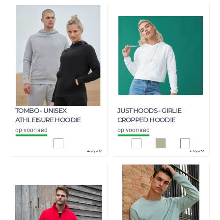
TOMBO - UNISEX
JUST HOODS - GIRLIE
ATHLEISURE HOODIE
CROPPED HOODIE
op voorraad
op voorraad
24,46
13,52
29,60
16,36