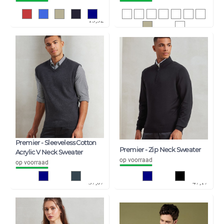
16,46
23,17
19,92
28,04
Premier - Sleeveless Cotton
Premier - Zip Neck Sweater
Acrylic V Neck Sweater
op voorraad
op voorraad
30,64
38,98
37,07
47,17