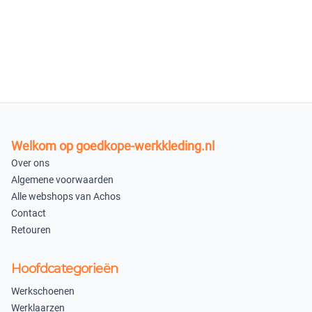
M
S
−
+
−
+
op voorraad
op voorraad
XL
XXL
−
+
−
+
op voorraad
op voorraad
Welkom op goedkope-werkkleding.nl
Over ons
In winkelmandje
Algemene voorwaarden
Alle webshops van Achos
Contact
Retouren
Hoofdcategorieën
Werkschoenen
Werklaarzen