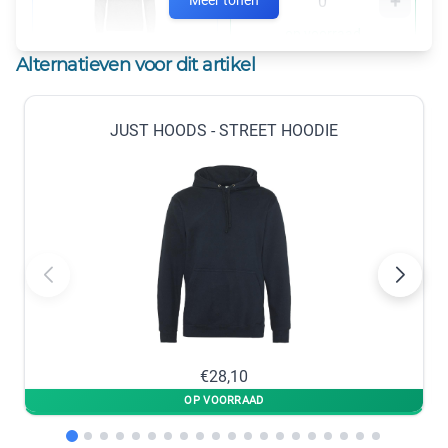
−
+
Meer tonen
op voorraad
HEATHER GREY
Alternatieven voor dit artikel
M
S
JUST HOODS - STREET HOODIE
−
+
−
+
op voorraad
op voorraad
XL
XXL
−
+
−
+
op voorraad
op voorraad
L
−
+
€28,10
op voorraad
NEW FRENCH NAVY