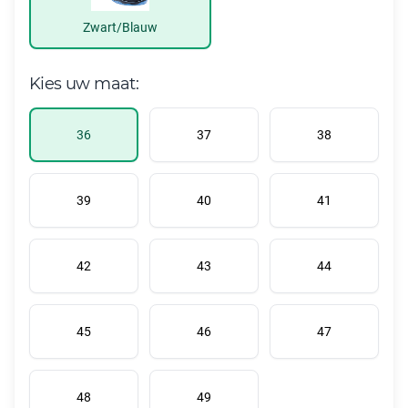
Zwart/Blauw
Kies uw maat:
36
37
38
39
40
41
42
43
44
45
46
47
48
49