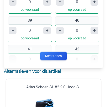
−
+
−
+
op voorraad
op voorraad
39
40
−
+
−
+
op voorraad
op voorraad
41
42
Meer tonen
−
+
−
+
op voorraad
op voorraad
Alternatieven voor dit artikel
43
44
Atlas Schoen SL 82 2.0 Hoog S1
−
+
−
+
op voorraad
op voorraad
45
46