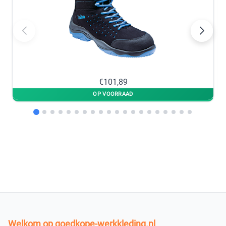
−
+
−
+
op voorraad
op voorraad
47
48
−
+
−
+
€101,89
op voorraad
op voorraad
49
−
+
op voorraad
In winkelmandje
Welkom op goedkope-werkkleding.nl