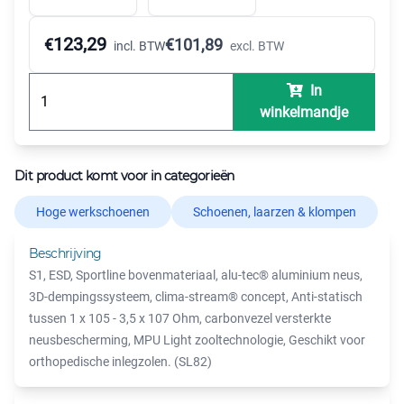
123,29
€
€
101,89
incl. BTW
excl. BTW
In
winkelmandje
Dit product komt voor in categorieën
Hoge werkschoenen
Schoenen, laarzen & klompen
Beschrijving
S1, ESD, Sportline bovenmateriaal, alu-tec® aluminium neus,
3D-dempingssysteem, clima-stream® concept, Anti-statisch
tussen 1 x 105 - 3,5 x 107 Ohm, carbonvezel versterkte
neusbescherming, MPU Light zooltechnologie, Geschikt voor
orthopedische inlegzolen. (SL82)