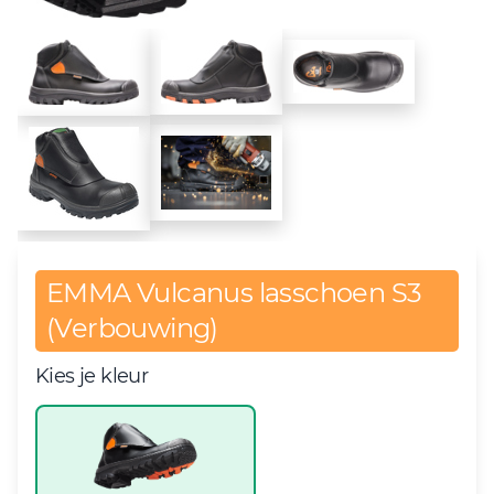
EMMA Vulcanus lasschoen S3
(Verbouwing)
Kies je kleur